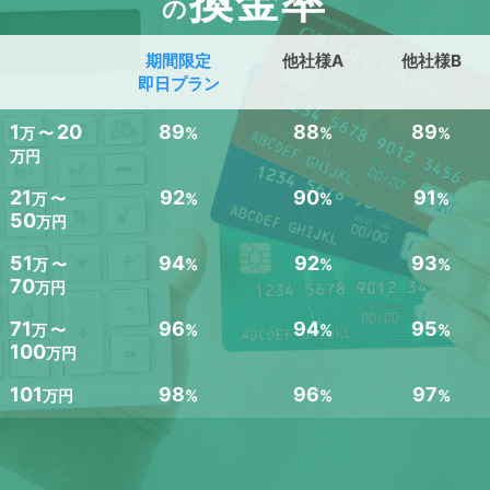
換金率
の
期間限定
他社様A
他社様B
即日プラン
1
20
89
88
89
万 〜
%
%
%
万円
21
92
90
91
万 〜
%
%
%
50
万円
51
94
92
93
万 〜
%
%
%
70
万円
71
96
94
95
万 〜
%
%
%
100
万円
101
98
96
97
万円
%
%
%