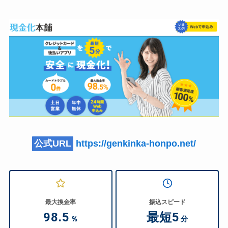
公式URL
https://genkinka-honpo.net/
最大換金率
振込スピード
98.5
最短5
％
分