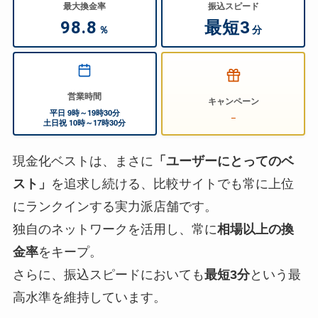
最大換金率
振込スピード
98.8
最短3
％
分
営業時間
キャンペーン
平日 9時～19時30分
–
土日祝 10時～17時30分
現金化ベストは、まさに
「ユーザーにとってのベ
スト」
を追求し続ける、比較サイトでも常に上位
にランクインする実力派店舗です。
独自のネットワークを活用し、常に
相場以上の換
金率
をキープ。
さらに、振込スピードにおいても
最短3分
という最
高水準を維持しています。