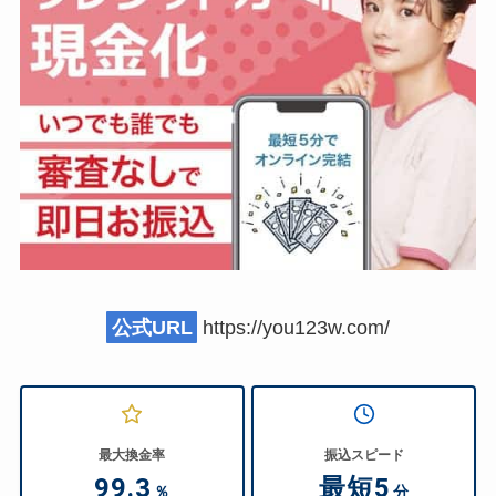
公式URL
https://you123w.com/
最大換金率
振込スピード
99.3
最短5
％
分