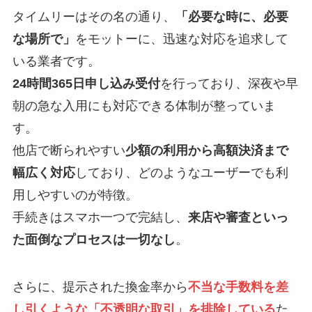
タイムリーはその名の通り、
「必要な時に、必要
な場所で」
をモットーに、迅速な対応を追求して
いる業者です。
24時間365日申し込み受付
を行っており、深夜や早
朝の急な入用にも対応できる体制が整っていま
す。
他店で断られやすい
少額の利用から高額決済まで
幅広く対応
しており、どのようなユーザーでも利
用しやすいのが特徴。
手続きはスマホ一つで完結し、
来店や審査といっ
た面倒なプロセスは一切なし
。
さらに、提示された換金率から
不当な手数料を差
し引くような「不透明な取引」を排除している
た